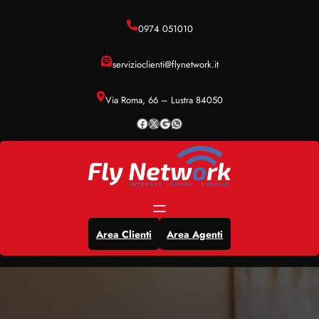
Vai
al
0974 051010
contenuto
servizioclienti@flynetwork.it
Via Roma, 66 – Lustra 84050
Facebook
X
Google
WhatsApp
Area Clienti
Area Agenti