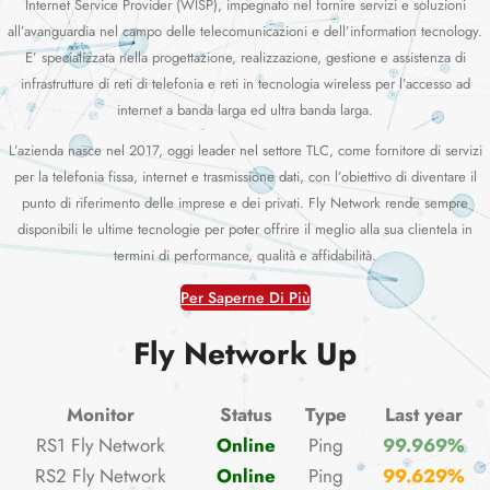
Internet Service Provider (WISP), impegnato nel fornire servizi e soluzioni
all’avanguardia nel campo delle telecomunicazioni e dell’information tecnology.
E’ specializzata nella progettazione, realizzazione, gestione e assistenza di
infrastrutture di reti di telefonia e reti in tecnologia wireless per l’accesso ad
internet a banda larga ed ultra banda larga.
L’azienda nasce nel 2017, oggi leader nel settore TLC, come fornitore di servizi
per la telefonia fissa, internet e trasmissione dati, con l’obiettivo di diventare il
punto di riferimento delle imprese e dei privati. Fly Network rende sempre
disponibili le ultime tecnologie per poter offrire il meglio alla sua clientela in
termini di performance, qualità e affidabilità.
Per Saperne Di Più
Fly Network Up
Monitor
Status
Type
Last year
RS1 Fly Network
Online
Ping
99.969%
RS2 Fly Network
Online
Ping
99.629%