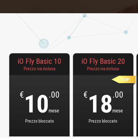
iO Fly Basic 10
iO Fly Basic 20
Prezzo iva inclusa
Prezzo iva inclusa
TOP
€
10
.00
€
18
.00
mese
mese
Prezzo bloccato
Prezzo bloccato