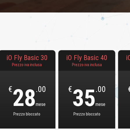
iO Fly Basic 30
iO Fly Basic 40
i
Prezzo iva inclusa
Prezzo iva inclusa
€
28
.00
€
35
.00
mese
mese
Prezzo bloccato
Prezzo bloccato