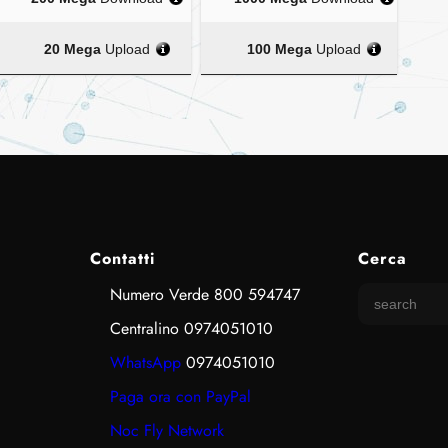
20 Mega
Upload
100 Mega
Upload
Contatti
Cerca
Numero Verde 800 594747
S
e
Centralino 0974051010
a
WhatsApp
0974051010
r
c
Paga ora con PayPal
h
Noc Fly Network