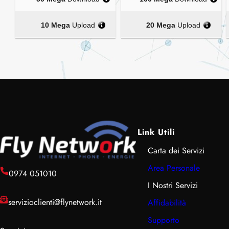
10 Mega
Upload
20 Mega
Upload
Link Utili
Carta dei Servizi
Area Personale
0974 051010
I Nostri Servizi
servizioclienti@flynetwork.it
Affidabilità
Supporto