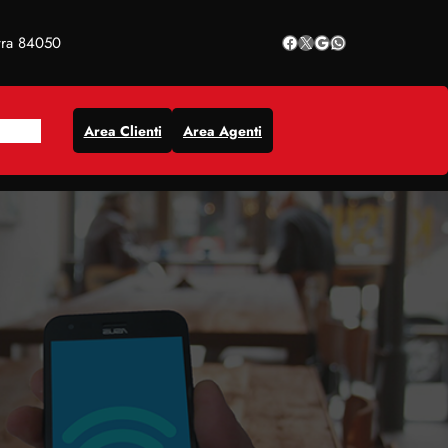
Facebook
X
Google
WhatsApp
tra 84050
Area Clienti
Area Agenti